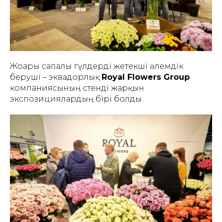
Жоғары сапалы гүлдерді жетекші әлемдік
беруші – эквадорлық
Royal Flowers Group
компаниясының стенді жарқын
экспозициялардың бірі болды.