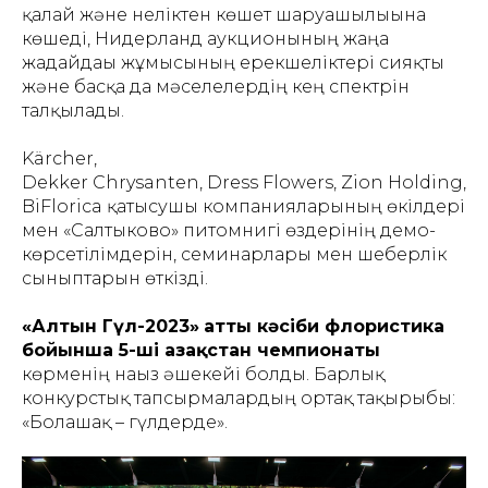
қалай және неліктен көшет шаруашылығына
көшеді, Нидерланд аукционының жаңа
жағдайдағы жұмысының ерекшеліктері сияқты
және басқа да мәселелердің кең спектрін
талқылады.
Kärcher,
Dekker Chrysanten, Dress Flowers, Zion Holding,
BiFlorica қатысушы компанияларының өкілдері
мен «Салтыково» питомнигі өздерінің демо-
көрсетілімдерін, семинарлары мен шеберлік
сыныптарын өткізді.
«Алтын Гүл-2023»
атты кәсіби флористика
бойынша 5-ші Қазақстан чемпионаты
көрменің нағыз әшекейі болды. Барлық
конкурстық тапсырмалардың ортақ тақырыбы:
«Болашақ – гүлдерде».