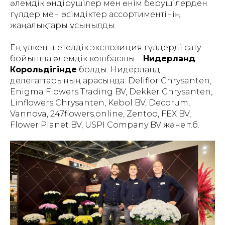
әлемдік өндірушілер мен өнім берушілерден
гүлдер мен өсімдіктер ассортиментінің
жаңалықтары ұсынылды.
Ең үлкен шетелдік экспозиция гүлдерді сату
бойынша әлемдік көшбасшы –
Нидерланд
Корольдігінде
болды. Нидерланд
делегаттарының арасында: Deliflor Chrysanten,
Enigma Flowers Trading BV, Dekker Chrysanten,
Linflowers Chrysanten, Kebol BV, Decorum,
Vannova, 247flowers.online, Zentoo, FEX BV,
Flower Planet BV, USPI Company BV және т.б.