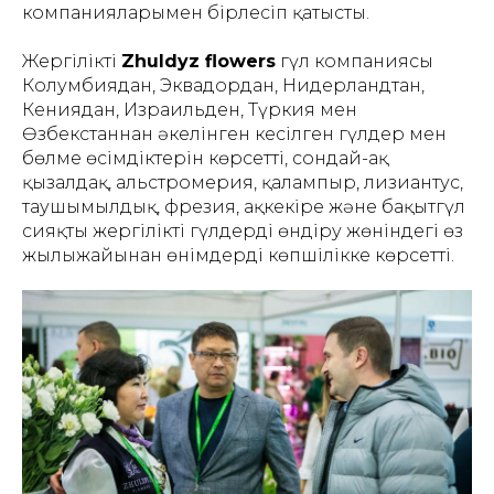
компанияларымен бірлесіп қатысты.
Жергілікті
Zhuldyz flowers
гүл компаниясы
Колумбиядан, Эквадордан, Нидерландтан,
Кениядан, Израильден, Түркия мен
Өзбекстаннан әкелінген кесілген гүлдер мен
бөлме өсімдіктерін көрсетті, сондай-ақ
қызғалдақ, альстромерия, қалампыр, лизиантус,
таушымылдық, фрезия, ақкeкірe және бақытгүл
сияқты жергілікті гүлдерді өндіру жөніндегі өз
жылыжайынан өнімдерді көпшілікке көрсетті.