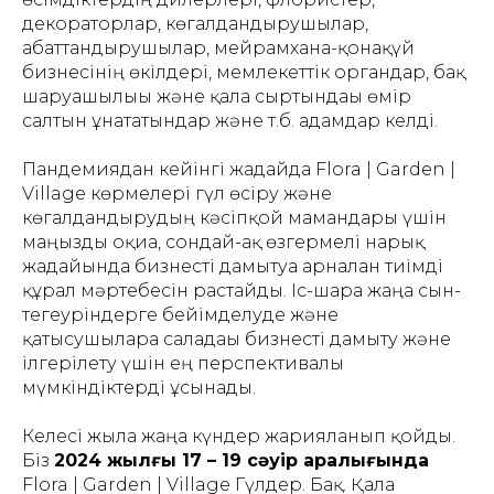
декораторлар, көгалдандырушылар,
абаттандырушылар, мейрамхана-қонақүй
бизнесінің өкілдері, мемлекеттік органдар, бақ
шаруашылығы және қала сыртындағы өмір
салтын ұнататындар және т.б. адамдар келді.
Пандемиядан кейінгі жағдайда Flora | Garden |
Village көрмелері гүл өсіру және
көгалдандырудың кәсіпқой мамандары үшін
маңызды оқиға, сондай-ақ өзгермелі нарық
жағдайында бизнесті дамытуға арналған тиімді
құрал мәртебесін растайды. Іс-шара жаңа сын-
тегеуріндерге бейімделуде және
қатысушыларға саладағы бизнесті дамыту және
ілгерілету үшін ең перспективалы
мүмкіндіктерді ұсынады.
Келесі жылға жаңа күндер жарияланып қойды.
Біз
2024 жылғы 17 – 19 сәуір аралығында
Flora | Garden | Village Гүлдер. Бақ. Қала