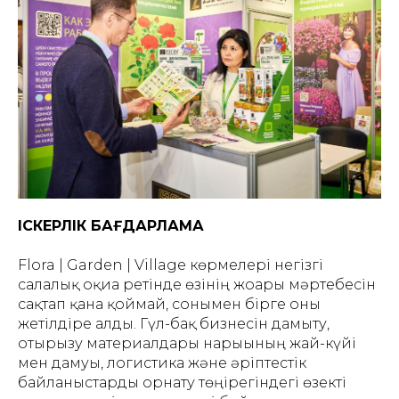
ІСКЕРЛІК БАҒДАРЛАМА
Flora | Garden | Village көрмелері негізгі
салалық оқиға ретінде өзінің жоғары мәртебесін
сақтап қана қоймай, сонымен бірге оны
жетілдіре алды. Гүл-бақ бизнесін дамыту,
отырғызу материалдары нарығының жай-күйі
мен дамуы, логистика және әріптестік
байланыстарды орнату төңірегіндегі өзекті