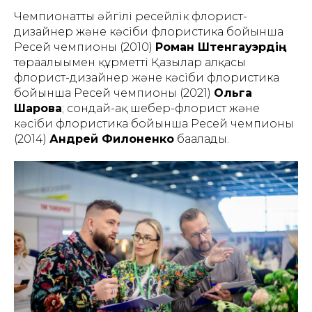
Чемпионатты әйгілі ресейлік флорист-
дизайнер және кәсіби флористика бойынша
Ресей чемпионы (2010)
Роман Штенгауэрдің
төрағалығымен құрметті Қазылар алқасы
флорист-дизайнер және кәсіби флористика
бойынша Ресей чемпионы (2021)
Ольга
Шарова
; сондай-ақ шебер-флорист және
кәсіби флористика бойынша Ресей чемпионы
(2014)
Андрей Филоненко
бағалады.