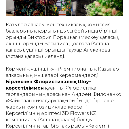
Қазылар алқасы мен техникалық комиссия
бағаларының қорытындысы бойынша бірінші
орынды Виктория Порецкая (Мәскеу қаласы),
екінші орынды Василиса Долгова (Астана
қаласы), үшінші орынды Гаухар Алекенова
(Астана қаласы) иеленді.
Көрменің үшінші күні Чемпионаттың Қазылар
алқасының мүшелері көрермендерді
Бірлескен Флористикалық Шоу-
көрсетіліммен
қуантты. Флористика
тарландарының арасынан Андрей Филоненко
«Жайқалған қиялдар» тақырыбында бірнеше
жарқын композициялар көрсетті.
Көрсетілімнің әріптесі 3D Flowers KZ
компаниясы (Астана қаласы) болды.
Көрсетілімнің тағы бір тақырыбы «Көктемгі