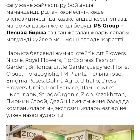
салу және жайластыру бойынша
мамандандырылған көрмесінің көше
экспозициясында Қазақстандағы кесілген ағаш
материалдарын жетекші беруші
PS Group –
Лесная биржа
ағаштан жасалған жоғары сапалы
модульдік үйлер мен моншаларды көрсетті.
Нарықта белсенді жұмыс істейтін Art Flowers,
Nicole, Royal Flowers, FlorExpress, Fashion
Garden, BiFlorica, Little Garden, Japyraq, Florist
Cloud, FloraLogistic, TM Plants, Тюльпаново,
Enigma Roses, Dolina Agro, Ultraflo, Dress
Flowers, Urbio, Pool Service, Шағын сәулет
нысандары, StrogoOrganic, Zion Kazakhstan,
Пирмин Строй, QazGrill сияқты және басқа да
компаниялардың экспозициялары өздеріне
үлкен назар аудартты.