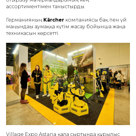
ассортиментімен таныстырды.
Германияның
Kärcher
компаниясы бақ пен үй
маңындағы аумаққа күтім жасау бойынша жаңа
техникасын көрсетті.
Village Expo Astana қала сыртында құрылыс