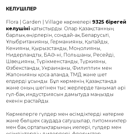
КЕЛУШІЛЕР
Flora | Garden | Village көрмелері
9325 бірегей
келушіні
қатыстырды. Олар Қазақстанның
барлық өңірлерін, сондай-ақ Беларусьті,
Ұлыбританияны, Германияны, Қытайды,
Кенияны, Қырғызстанды, Моңғолияны,
Нидерландты, БАӘ-ні, Польшаны, Ресейді,
Швецияны, Түрікменстанды, Түркияны,
Өзбекстанды, Украинаны, Филиппин мен
Жапонияны қоса алғанда, ТМД және шет
елдерді ұсынды. Бұл көрменің Қазақстанда
және оның шегінен тыс жерлерде танымал әрі
гүл-бақ индустриясын дамытуда маңызды
екенін растайды.
Көрмелерге гүлдер мен өсімдіктерді көтерме
және бөлшек саудада сатушылар, питомниктер
мен бақ орталықтарының иелері, гүлдер мен
өсімдіктердің дилерлері, флористер,