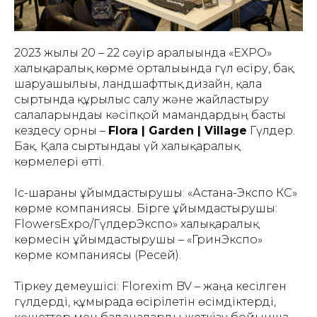
2023 жылғы 20 – 22 сәуір аралығында «EXPO»
халықаралық көрме орталығында гүл өсіру, бақ
шаруашылығы, ландшафттық дизайн, қала
сыртында құрылыс салу және жайластыру
салаларындағы кәсіпқой мамандардың басты
кездесу орны –
Flora | Garden | Village
Гүлдер.
Бақ. Қала сыртындағы үй халықаралық
көрмелері өтті.
Іс-шараны ұйымдастырушы: «Астана-Экспо КС»
көрме компаниясы. Бірге ұйымдастырушы:
FlowersExpo/ГүлдерЭкспо» халықаралық
көрмесін ұйымдастырушы – «ГринЭкспо»
көрме компаниясы (Ресей).
Тіркеу демеушісі: Florexim BV – жаңа кесілген
гүлдерді, құмырада өсірілетін өсімдіктерді,