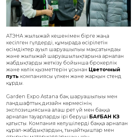
АТЭНА жылыжай кешенімен бірге жаңа
кесілген гүлдерді, құмырада өсірілетін
өсімдіктер ауыл шаруашылығы мақсатындағы
және жылыжай шаруашылықтарына арналған
жабдықтарды жеткізу бойынша брокерлік
және көлік қызметтерін ұсынған
Цветочный
путь
компаниясы үлкен және жарқын стенд
құрды.
Garden Expo Astana бақ шаруашылығы мен
ландшафттық дизайн көрмесінің
экспозициясына алғаш рет үй мен баққа
арналған тауарларды ірі беруші
БАҒБАН КЗ
қатысты. Компания келушілерді баққа арналған
құрал-жабдықтардың, тыңайтқыштар мен
отырғызу материалдарының кең