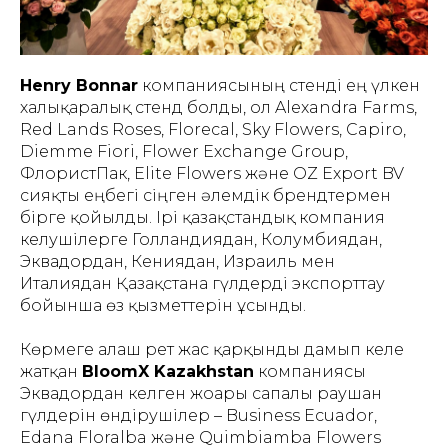
Henry Bonnar
компаниясының стенді ең үлкен
халықаралық стенд болды, ол Alexandra Farms,
Red Lands Roses, Florecal, Sky Flowers, Capiro,
Diemme Fiori, Flower Exchange Group,
ФлористПак, Elite Flowers және OZ Export BV
сияқты еңбегі сіңген әлемдік брендтермен
бірге қойылды. Ірі қазақстандық компания
келушілерге Голландиядан, Колумбиядан,
Эквадордан, Кениядан, Израиль мен
Италиядан Қазақстанға гүлдерді экспорттау
бойынша өз қызметтерін ұсынды.
Көрмеге алғаш рет жас қарқынды дамып келе
жатқан
BloomX Kazakhstan
компаниясы
Эквадордан келген жоғары сапалы раушан
гүлдерін өндірушілер – Business Ecuador,
Edana Floralba және Quimbiamba Flowers