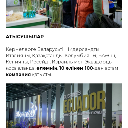
ҚАТЫСУШЫЛАР
Көрмелерге Беларусьті, Нидерландты,
Италияны, Қазақстанды, Колумбияны, БАӘ-ні,
Кенияны, Ресейді, Израиль мен Эквадорды
қоса алғанда,
әлемнің 10 елінен 100
-ден астам
компания
қатысты.