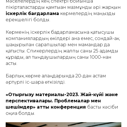
мәселелердің кең спектрі бойынша
пікірталастарды қамтыған мазмұнды әрі жарқын
іскерлік бағдарлама
көрмелердің маңызды
ерекшелігі болды.
Көрменің іскерлік бағдарламасына қатысушы
компаниялардың өкілдері ғана емес, сондай-ақ
шақырылған сарапшылар мен мамандар да
қатысты. Спикерлердің жалпы саны 25 адамды
құрады, ал тыңдаушылардың саны 1000-нан
асты.
Барлық көрме алаңдарында 20-дан астам
әртүрлі іс-шара өткізілді.
«Отырғызу материалы-2023. Жай-күйі және
перспективалары. Проблемалар мен
шешімдер» атты конференция
басты кәсіби
оқиға болды.