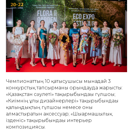
Чемпионаттың 10 қатысушысы мынадай 3
конкурстық тапсырманы орындауда жарысты:
«Қазақстан сәулеті» тақырыбындағы гүлшоғы;
«Киімнің ұлы дизайнерлері» тақырыбындағы
қалыңдықтың гүлшоғы немесе оны
алмастыратын аксессуар; «Шығармашылық
ізденіс» тақырыбындағы интерьер
композициясы.