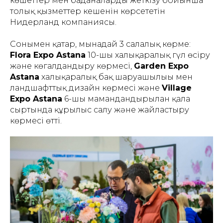
көшеттер мен баданаларды жеткізу бойынша
толық қызметтер кешенін көрсететін
Нидерланд компаниясы.
Сонымен қатар, мынадай 3 салалық көрме:
Flora Expo Astana
10-шы халықаралық гүл өсіру
және көгалдандыру көрмесі,
Garden Expo
Astana
халықаралық бақ шаруашылығы мен
ландшафттық дизайн көрмесі және
Village
Expo Astana
6-шы мамандандырылған қала
сыртында құрылыс салу және жайластыру
көрмесі өтті.