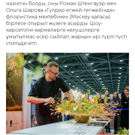
нәзіктік» болды, оны Роман Штенгауэр мен
Ольга Шарова «Гүлдер егжей-тегжейінде»
флористика мектебімен (Мәскеу қаласы)
бірлесе отырып жүзеге асырды. Шоу-
көрсетілім көрмелерге келушілерге
ұмытылмас әсер сыйлап, жарқын әрі түрлі түсті
стильде өтті.