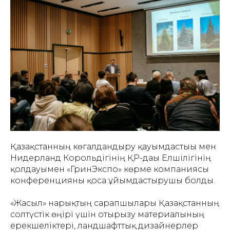
Қазақстанның көгалдандыру қауымдастығы мен
Нидерланд Корольдігінің ҚР-дағы Елшілігінің
қолдауымен «ГринЭкспо» көрме компаниясы
конференцияны қоса ұйымдастырушы болды.
«Жасыл» нарықтың сарапшылары Қазақстанның
солтүстік өңірі үшін отырғызу материалының
ерекшеліктері, ландшафттық дизайнерлер