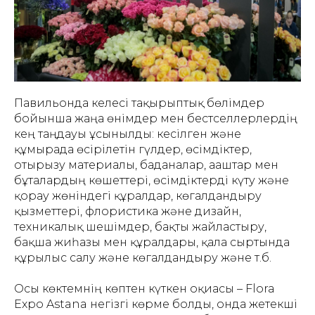
Павильонда келесі тақырыптық бөлімдер
бойынша жаңа өнімдер мен бестселлерлердің
кең таңдауы ұсынылды: кесілген және
құмырада өсірілетін гүлдер, өсімдіктер,
отырғызу материалы, баданалар, ағаштар мен
бұталардың көшеттері, өсімдіктерді күту және
қорғау жөніндегі құралдар, көгалдандыру
қызметтері, флористика және дизайн,
техникалық шешімдер, бақты жайластыру,
бақша жиһазы мен құралдары, қала сыртында
құрылыс салу және көгалдандыру және т.б.
Осы көктемнің көптен күткен оқиғасы – Flora
Expo Astana негізгі көрме болды, онда жетекші