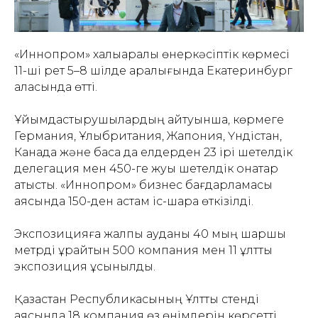
«Иннопром» халықаралық өнеркәсіптік көрмесі
11-ші рет 5–8 шілде аралығында Екатеринбург
қаласында өтті.
Ұйымдастырушылардың айтуынша, көрмеге
Германия, Ұлыбритания, Жапония, Үндістан,
Канада және басқа да елдерден 23 ірі шетелдік
делегация мен 450-ге жуық шетелдік қонақтар
қатысты. «Иннопром» бизнес бағдарламасы
аясында 150-ден астам іс-шара өткізілді.
Экспозицияға жалпы ауданы 40 мың шаршы
метрді құрайтын 500 компания мен 11 ұлттық
экспозиция ұсынылды.
Қазақстан Республикасының Ұлттық стенді
аясында 18 компания өз өнімдерін көрсетті,