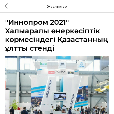
Жаңалықтар
"Иннопром 2021"
Халықаралық өнеркәсіптік
көрмесіндегі Қазақстанның
ұлттық стенді