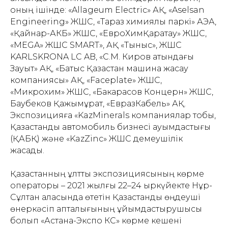
оның ішінде: «Allageum Electric» АҚ, «Aselsan
Engineering» ЖШС, «Тараз химиялық паркі» АЭА,
«Қайнар-АКБ» ЖШС, «ЕвроХимҚаратау» ЖШС,
«MEGA» ЖШС SMART», АҚ «Тыныс», ЖШС
KARLSKRONA LC AB, «С.М. Киров атындағы
Зауыт» АҚ, «Батыс Қазақстан машина жасау
компаниясы» АҚ, «Faceplate» ЖШС,
«Микрохим» ЖШС, «Бакарасов Концерн» ЖШС,
Баубеков Қажымұрат, «ЕвразКабель» АҚ.
Экспозицияға «KazMinerals компаниялар тобы,
Қазақстандық автомобиль бизнесі қауымдастығы
(ҚАБҚ) және «KazZinc» ЖШС демеушілік
жасады.
Қазақстанның ұлттық экспозициясының көрме
операторы – 2021 жылғы 22–24 қыркүйекте Нұр-
Сұлтан қаласында өтетін Қазақстандық өңдеуші
өнеркәсіп апталығының ұйымдастырушысы
болып «Астана-Экспо КС» көрме кешені