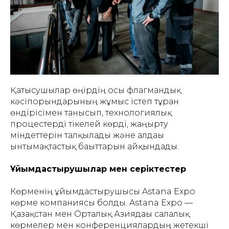
Қатысушылар өңірдің осы флагмандық
кәсіпорындарының жұмыс істеп тұрған
өндірісімен танысып, технологиялық
процестерді тікелей көрді, жаңғырту
міндеттерін талқылады және алдағы
ынтымақтастық бағыттарын айқындады.
Ұйымдастырушылар мен серіктестер
Көрменің ұйымдастырушысы Astana Expo
көрме компаниясы болды. Astana Expo —
Қазақстан мен Орталық Азиядағы салалық
көрмелер мен конференциялардың жетекші