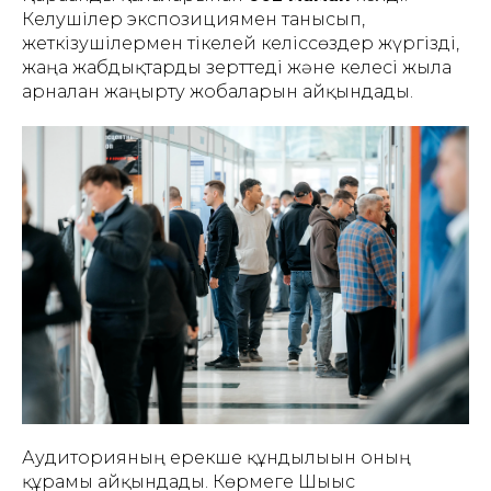
Келушілер экспозициямен танысып,
жеткізушілермен тікелей келіссөздер жүргізді,
жаңа жабдықтарды зерттеді және келесі жылға
арналған жаңғырту жобаларын айқындады.
Аудиторияның ерекше құндылығын оның
құрамы айқындады. Көрмеге Шығыс