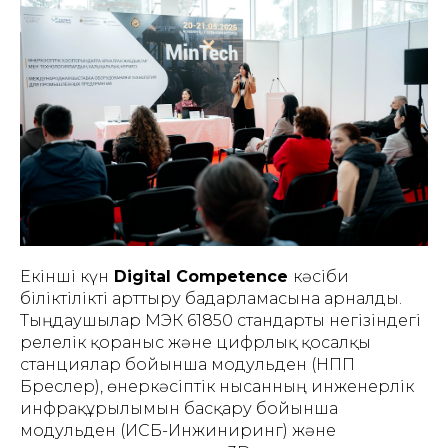
Екінші күн
Digital Competence
кәсіби
біліктілікті арттыру бағдарламасына арналды.
Тыңдаушылар МЭК 61850 стандарты негізіндегі
релелік қорғаныс және цифрлық қосалқы
станциялар бойынша модульден (НПП
Бреслер), өнеркәсіптік нысанның инженерлік
инфрақұрылымын басқару бойынша
модульден (ИСБ-Инжиниринг) және