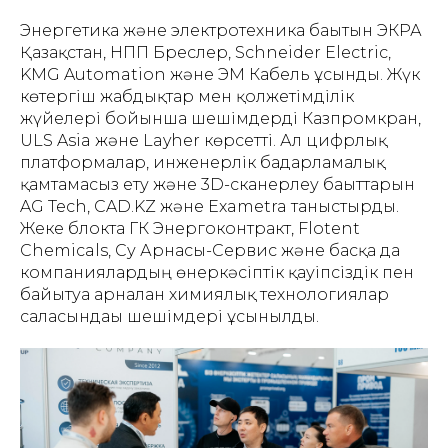
Энергетика және электротехника бағытын ЭКРА
Қазақстан, НПП Бреслер, Schneider Electric,
KMG Automation және ЭМ Кабель ұсынды. Жүк
көтергіш жабдықтар мен қолжетімділік
жүйелері бойынша шешімдерді Казпромкран,
ULS Asia және Layher көрсетті. Ал цифрлық
платформалар, инженерлік бағдарламалық
қамтамасыз ету және 3D-сканерлеу бағыттарын
AG Tech, CAD.KZ және Exametra таныстырды.
Жеке блокта ГК Энергоконтракт, Flotent
Chemicals, Су Арнасы-Сервис және басқа да
компаниялардың өнеркәсіптік қауіпсіздік пен
байытуға арналған химиялық технологиялар
саласындағы шешімдері ұсынылды.