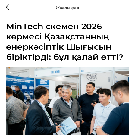
Жаңалықтар
MinTech Өскемен 2026
көрмесі Қазақстанның
өнеркәсіптік Шығысын
біріктірді: бұл қалай өтті?