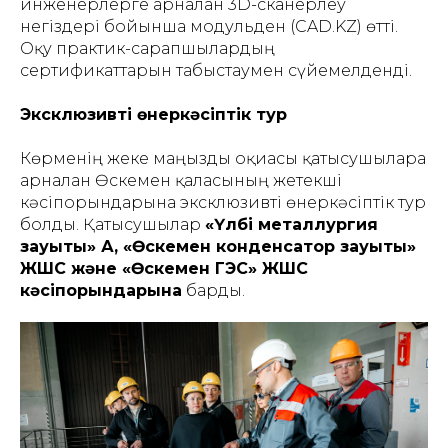
инженерлерге арналған 3D-сканерлеу
негіздері бойынша модульден (CAD.KZ) өтті.
Оқу практик-сарапшылардың
сертификаттарын табыстаумен сүйемелденді.
Эксклюзивті өнеркәсіптік тур
Көрменің жеке маңызды оқиғасы қатысушыларға
арналған Өскемен қаласының жетекші
кәсіпорындарына эксклюзивті өнеркәсіптік тур
болды. Қатысушылар
«Үлбі металлургия
зауыты» АҚ, «Өскемен конденсатор зауыты»
ЖШС және «Өскемен ГЭС» ЖШС
кәсіпорындарына
барды.