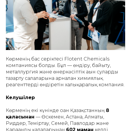
Көрменің бас серіктесі Flotent Chemicals
компаниясы болды. Бұл — өндіру, байыту,
металлургия және өнеркәсіптік ағын суларды
тазарту салаларына арналған химиялық
реагенттерді өндіретін халықаралық компания.
Келушілер
Көрменің екі күнінде оған Қазақстанның
8
қаласынан
— Өскемен, Астана, Алматы,
Риддер, Теміртау, Семей, Павлодар және
Қарағанды қалаларынан
602 маман
келді.