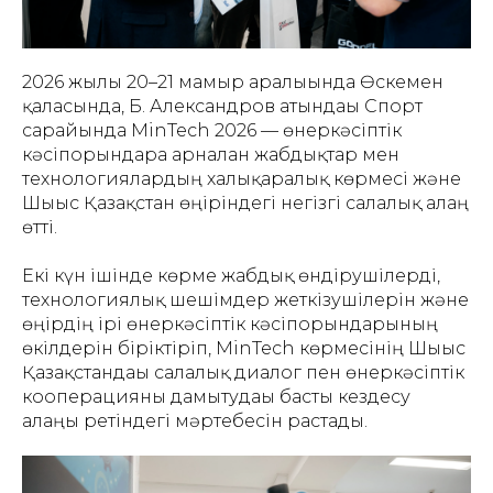
2026 жылғы 20–21 мамыр аралығында Өскемен
қаласында, Б. Александров атындағы Спорт
сарайында MinTech 2026 — өнеркәсіптік
кәсіпорындарға арналған жабдықтар мен
технологиялардың халықаралық көрмесі және
Шығыс Қазақстан өңіріндегі негізгі салалық алаң
өтті.
Екі күн ішінде көрме жабдық өндірушілерді,
технологиялық шешімдер жеткізушілерін және
өңірдің ірі өнеркәсіптік кәсіпорындарының
өкілдерін біріктіріп, MinTech көрмесінің Шығыс
Қазақстандағы салалық диалог пен өнеркәсіптік
кооперацияны дамытудағы басты кездесу
алаңы ретіндегі мәртебесін растады.