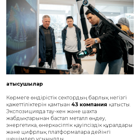
Қатысушылар
Көрмеге өндірістік сектордың барлық негізгі
қажеттіліктерін қамтыған
43 компания
қатысты.
Экспозицияда тау-кен және шахта
жабдықтарынан бастап металл өңдеу,
энергетика, өнеркәсіптік қауіпсіздік құралдары
және цифрлық платформаларға дейінгі
шешімдер ұсынылды.