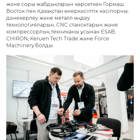
және сорғы жабдықтарын көрсеткен Гормаш
Восток пен Қазақстан өнеркәсіптік кәсіпорны;
дәнекерлеу және металл өңдеу
технологияларын, CNC станоктарын және
компрессорлық техниканы ұсынған ESAB,
CHIRON, Keruen Tech Trade және Force
Machinery болды.