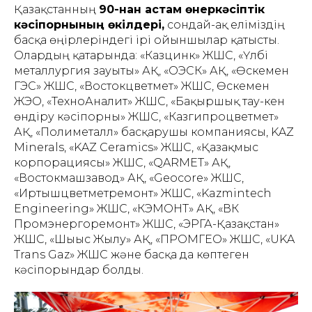
Қазақстанның
90-нан астам өнеркәсіптік
кәсіпорнының өкілдері,
сондай-ақ еліміздің
басқа өңірлеріндегі ірі ойыншылар қатысты.
Олардың қатарында: «Казцинк» ЖШС, «Үлбі
металлургия зауыты» АҚ, «ОЭСК» АҚ, «Өскемен
ГЭС» ЖШС, «Востокцветмет» ЖШС, Өскемен
ЖЭО, «ТехноАналит» ЖШС, «Бақыршық тау-кен
өндіру кәсіпорны» ЖШС, «Казгипроцветмет»
АҚ, «Полиметалл» басқарушы компаниясы, KAZ
Minerals, «KAZ Ceramics» ЖШС, «Қазақмыс
корпорациясы» ЖШС, «QARMET» АҚ,
«Востокмашзавод» АҚ, «Geocore» ЖШС,
«Иртышцветметремонт» ЖШС, «Kazmintech
Engineering» ЖШС, «КЭМОНТ» АҚ, «ВК
Промэнергоремонт» ЖШС, «ЭРГА-Қазақстан»
ЖШС, «Шығыс Жылу» АҚ, «ПРОМГЕО» ЖШС, «UKA
Trans Gaz» ЖШС және басқа да көптеген
кәсіпорындар болды.