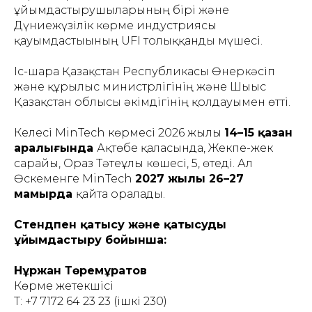
ұйымдастырушыларының бірі және
Дүниежүзілік көрме индустриясы
қауымдастығының UFI толыққанды мүшесі.
Іс-шара Қазақстан Республикасы Өнеркәсіп
және құрылыс министрлігінің және Шығыс
Қазақстан облысы әкімдігінің қолдауымен өтті.
Келесі MinTech көрмесі 2026 жылы
14–15 қазан
аралығында
Ақтөбе қаласында, Жекпе-жек
сарайы, Ораз Тәтеұлы көшесі, 5, өтеді. Ал
Өскеменге MinTech
2027 жылы 26–27
мамырда
қайта оралады.
Стендпен қатысу және қатысуды
ұйымдастыру бойынша:
Нұржан Төремұратов
Көрме жетекшісі
Т: +7 7172 64 23 23 (ішкі 230)