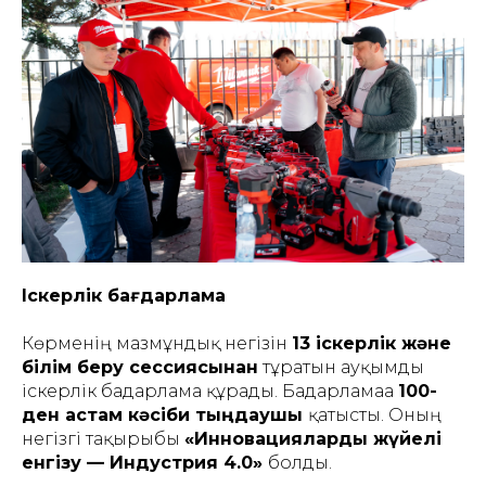
Іскерлік бағдарлама
Көрменің мазмұндық негізін
13 іскерлік және
білім беру сессиясынан
тұратын ауқымды
іскерлік бағдарлама құрады. Бағдарламаға
100-
ден астам кәсіби тыңдаушы
қатысты. Оның
негізгі тақырыбы
«Инновацияларды жүйелі
енгізу — Индустрия 4.0»
болды.