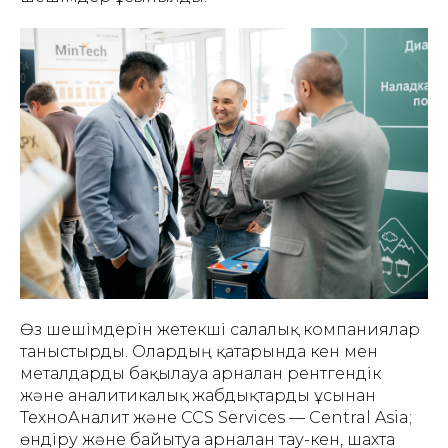
Өз шешімдерін жетекші салалық компаниялар
таныстырды. Олардың қатарында кен мен
металдарды бақылауға арналған рентгендік
және аналитикалық жабдықтарды ұсынған
ТехноАналит және CCS Services — Central Asia;
өндіру және байытуға арналған тау-кен, шахта