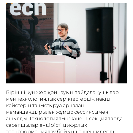
Бірінші күн жер қойнауын пайдаланушылар
мен технологиялық серіктестердің нақты
кейстерін таныстыруға арналған
мамандандырылған жұмыс сессиясымен
ашылды. Технологиялық және IT-секцияларда
сарапшылар өндірісті цифрлық
трансформациялау бойынша шешімдерді