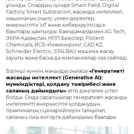
ұсынды. Олардың ішінде Smart Field, Digital
Factory, Smart Substation, жасанды интеллект,
машиналық оқыту, үлкен деректер,
өнеркәсіптік IoT және киберқауіпсіздік
бағыттары қамтылды. Баяндамалармен AG Tech,
ЭКРА-Қазақстан, НПП Бреслер, Flotent
Chemicals, ИСБ-Инжиниринг, CAD.KZ,
Schneider Electric, STALBAU машина жасау
зауыты және басқа да компаниялар сөз сөйледі.
Бірінші күннің маңызды оқиғасы
«Генеративті
жасанды интеллект (Generative AI):
мүмкіндіктері, қолдану тәжірибесі және
саланың дайындығы»
атты дөңгелек үстел
болды. Онда сарапшылар генеративті жасанды
интеллектті өнеркәсіпте қолданудың
практикалық сценарийлерін талқылап,
саланың оны енгізуге дайындығын бағалады.