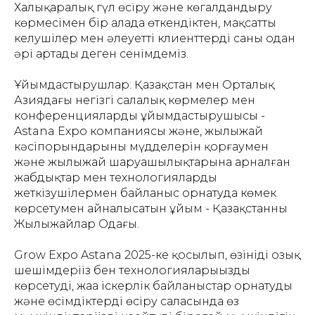
Халықаралық гүл өсіру және көгалдандыру
көрмесімен бір алаңда өткендіктен, мақсатты
келушілер мен әлеуетті клиенттердің саны одан
әрі артады деген сенімдеміз.
Ұйымдастырушлар: Қазақстан мен Орталық
Азиядағы негізгі салалық көрмелер мен
конференциялардың ұйымдастырушысы -
Astana Expo компаниясы және, жылыжай
кәсіпорындарының мүдделерін қорғаумен
және жылыжай шаруашылықтарына арналған
жабдықтар мен технологияларды
жеткізушілермен байланыс орнатуда көмек
көрсетумен айналысатын ұйым - Қазақстанның
Жылыжайлар Одағы.
Grow Expo Astana 2025-ке қосылып, өзініңдің озық
шешімдеріңіз бен технологияларыңызды
көрсетудің, жаңа іскерлік байланыстар орнатудың
және өсімдіктерді өсіру саласында өз