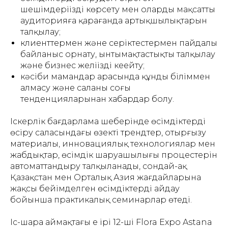
шешімдеріңізді көрсету мен олардың мақсатты
аудиторияға қарағанда артықшылықтарын
талқылау;
клиенттермен және серіктестермен пайдалы
байланыс орнату, ынтымақтастықты талқылау
және бизнес желіңізді кеңейту;
кәсіби мамандар арасында құнды біліммен
алмасу және саланың соңғы
тенденцияларынан хабардар болу.
Іскерлік бағдарлама шеңберінде өсімдіктерді
өсіру саласындағы өзекті трендтер, отырғызу
материалы, инновациялық технологиялар мен
жабдықтар, өсімдік шаруашылығы процестерін
автоматтандыру талқыланады, сондай-ақ
Қазақстан мен Орталық Азия жағдайларына
жақсы бейімделген өсімдіктерді айдау
бойынша практикалық семинарлар өтеді.
Іс-шара аймақтағы ең ірі 12-ші Flora Expo Astana