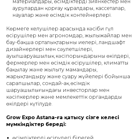
материалдары, өсімдіктерді зиянкестер мен
аурулардан қорғау құралдары, кассеталар,
науалар және өсімдік контейнерлері.
Көрмеге келушілер арасында кәсіби гүл
өсірушілер мен агрономдар, жылыжайлар мен
бау-бақша орталықтарының иелері, ландшафт
дизайнерлері мен сәулетшілері,
ауылшаруашылық кәсіпорындарының өкілдері,
фермерлер мен өсімдік өсірушілер, климатты
бақылау және жылыту мамандары,
жарықтандыру және суару жүйелері бойынша
сарапшылар, сондай-ақ өсімдік
шаруашылығындағы инвесторлар мен
кәсіпкерлер және мемлекеттік органдардың
өкілдері күтілуде.
Grow Expo Astana-ға қатысу сізге келесі
мүмкіндіктер береді:
өсімдіктерді өсірудегі бірегей