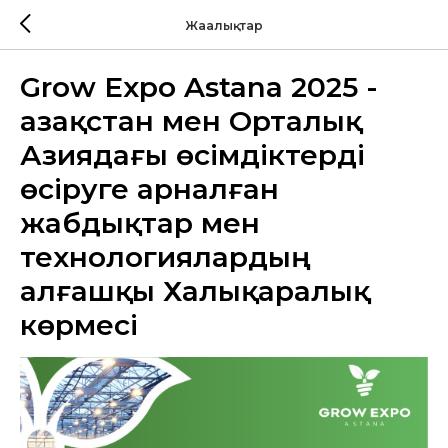
Жаңалықтар
Grow Expo Astana 2025 -
Қазақстан мен Орталық
Азиядағы өсімдіктерді
өсіруге арналған
жабдықтар мен
технологиялардың
алғашқы Халықаралық
көрмесі