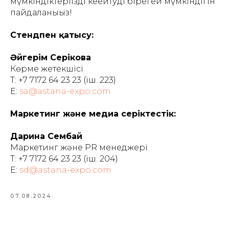
мүмкіндіктеріңізді кеңейтудің бірегей мүмкіндігін
пайдаланыңыз!
Стендпен қатысу:
Әйгерім Серікова
Көрме жетекшісі
Т: +7 7172 64 23 23 (іш. 223)
Е:
sa@astana-expo.com
Маркетинг және медиа серіктестік:
Дарина Сембай
Маркетинг және PR менеджері
Т: +7 7172 64 23 23 (іш. 204)
Е:
sd@astana-expo.com
07.08.2024