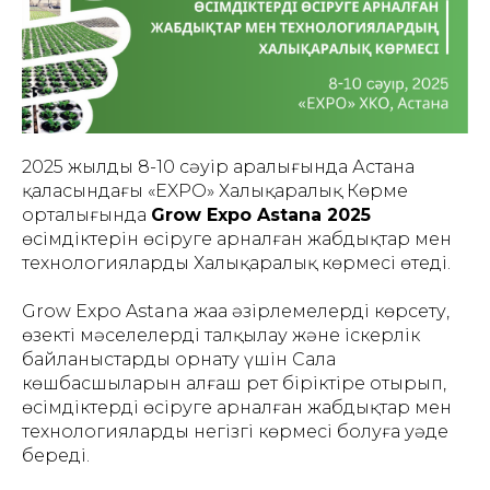
2025 жылдың 8-10 сәуір аралығында Астана
қаласындағы «EXPO» Халықаралық Көрме
орталығында
Grow Expo Astana 2025
өсімдіктерін өсіруге арналған жабдықтар мен
технологиялардың Халықаралық көрмесі өтеді.
Grow Expo Astana жаңа әзірлемелерді көрсету,
өзекті мәселелерді талқылау және іскерлік
байланыстарды орнату үшін Сала
көшбасшыларын алғаш рет біріктіре отырып,
өсімдіктерді өсіруге арналған жабдықтар мен
технологиялардың негізгі көрмесі болуға уәде
береді.