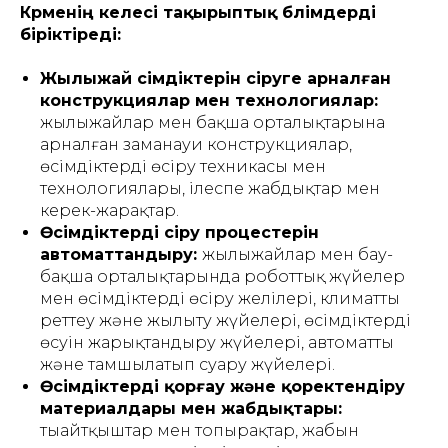
Көрменің келесі тақырыптық бөлімдерді
біріктіреді:
Жылыжай өсімдіктерін өсіруге арналған
конструкциялар мен технологиялар:
жылыжайлар мен бақша орталықтарына
арналған заманауи конструкциялар,
өсімдіктерді өсіру техникасы мен
технологиялары, ілеспе жабдықтар мен
керек-жарақтар.
Өсімдіктерді өсіру процестерін
автоматтандыру:
жылыжайлар мен бау-
бақша орталықтарында роботтық жүйелер
мен өсімдіктерді өсіру желілері, климатты
реттеу және жылыту жүйелері, өсімдіктердің
өсуін жарықтандыру жүйелері, автоматты
және тамшылатып суару жүйелері.
Өсімдіктерді қорғау және қоректендіру
материалдары мен жабдықтары:
тыңайтқыштар мен топырақтар, жабын