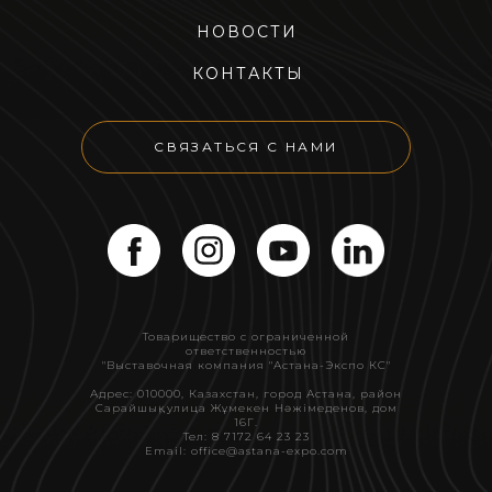
НОВОСТИ
КОНТАКТЫ
СВЯЗАТЬСЯ С НАМИ
Товарищество с ограниченной
ответственностью
"Выставочная компания "Астана-Экспо КС"
Адрес: 010000, Казахстан, город Астана, район
Сарайшық, улица Жұмекен Нәжімеденов, дом
16Г.
Тел: 8 7172 64 23 23
Email: office@astana-expo.com